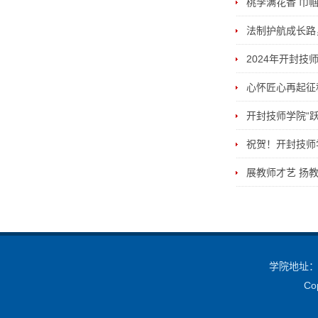
桃李满花香 巾
法制护航成长路
2024年开封
心怀匠心再起征
开封技师学院“
祝贺！开封技师
展教师才艺 扬
学院地址：中
Co