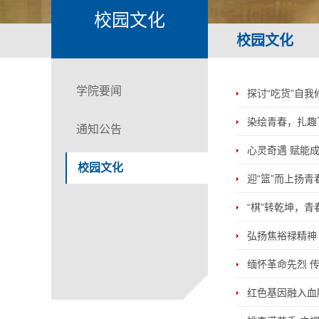
校园文化
校园文化
学院要闻
探讨“吃货”自
染绘青春，扎趣
通知公告
心灵奇遇 赋能
校园文化
迎“篮”而上扬
“棋”转乾坤，
弘扬焦裕禄精神 
缅怀革命先烈 传
红色基因融入血脉