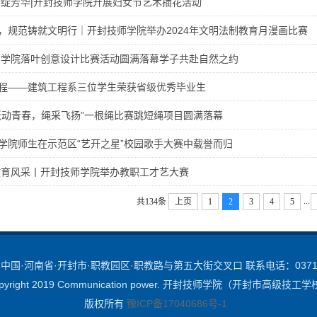
帼绽芳华|开封技师学院开展妇女节艺术插花活动
，规范铸就文明行｜开封技师学院举办2024年文明法制教育月漫画比赛
技师学院落叶创意设计比赛活动圆满落幕学子共赴自然之约
程——建筑工程系三位学生荣获省级优秀毕业生
跃动青春，绳采飞扬”一根绳比赛跳短绳项目圆满落幕
学院师生在示范区“艺开之星”校园歌手大赛中载誉而归
教育风采丨开封技师学院举办教职工才艺大赛
...
共134条
上页
1
2
3
4
5
国·河南省·开封市·职教园区·职教路与第五大街交叉口 联系电话：0371-2
pyright 2019 Communication power. 开封技师学院（开封市高级技工
版权所有
豫ICP备17040686号-1