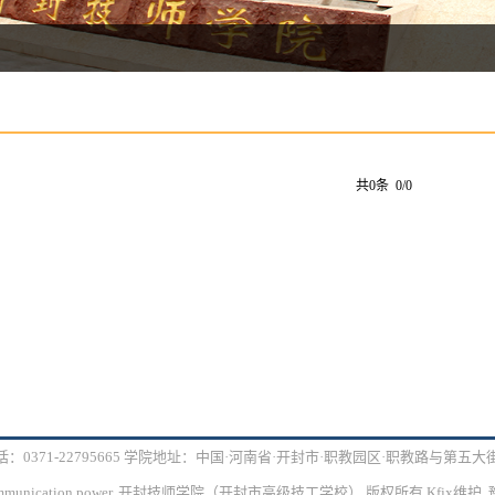
共0条 0/0
：0371-22795665 学院地址：中国·河南省·开封市·职教园区·职教路与第五
 Communication power. 开封技师学院（开封市高级技工学校） 版权所有 Kfjx维护 豫